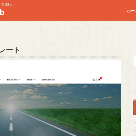
トを進行。
b
ホー
レート