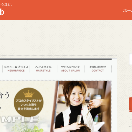
トを進行。
b
ホー