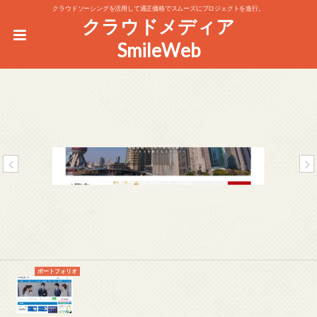
クラウドソーシングを活用して適正価格でスムーズにプロジェクトを進行。
クラウドメディア
SmileWeb
p
n
r
e
e
x
v
t
i
o
ポートフォリオ
u
s